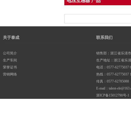
电压互感器 产品
关于泰成
联系我们
公司简介
销售部：浙江省乐清市柳
生产车间
生产地址：浙江省乐
荣誉证书
电话：0577-62775037 6
营销网络
热线：0577-62775037 1
传真：0577-62785088
E-mail：talent-ele@163
浙ICP备15012790号-1