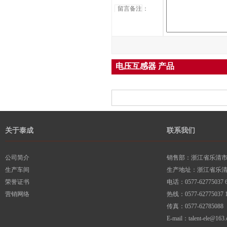
留言备注
：
电压互感器 产品
关于泰成
联系我们
公司简介
销售部：浙江省乐清市柳
生产车间
生产地址：浙江省乐
荣誉证书
电话：0577-62775037 6
营销网络
热线：0577-62775037 1
传真：0577-62785088
E-mail：talent-ele@163