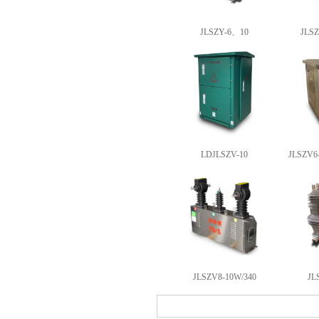
JLSZY-6、10
JLS
LDJLSZV-10
JLSZ
JLSZV8-10W/340
JL