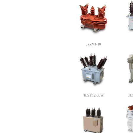
JZZV1-10
JLSY12-33W
JL