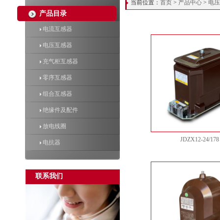
当前位置：
首页
>
产品中心
>
电压
产品目录
电流互感器
电压互感器
充气柜互感器
零序互感器
组合互感器
绝缘件及配件
放电线圈
JDZX12-24/178
电抗器
联系我们