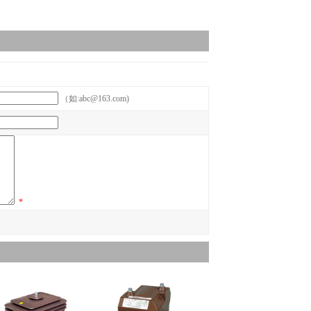
（如:abc@163.com)
*