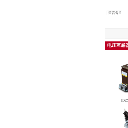
留言备注
：
电压互感器
JDZX