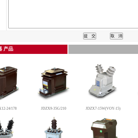
 产品
12-24/178
JDZX9-35G/210
JDZX7-15W(VOY-15)