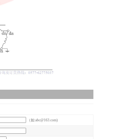
（如:abc@163.com)