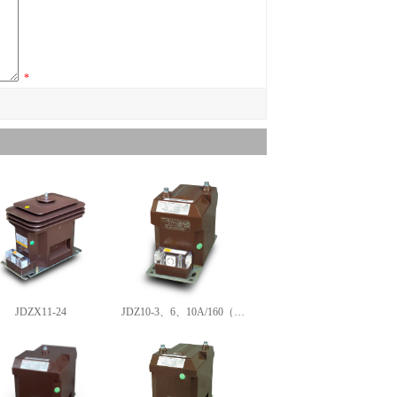
*
JDZX11-24
JDZ10-3、6、10A/160（…